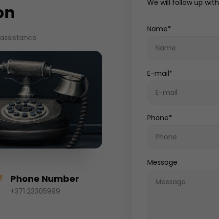
We will follow up wit
on
Name*
 assistance
E-mail*
Phone*
Message
Phone Number
+371 23305999