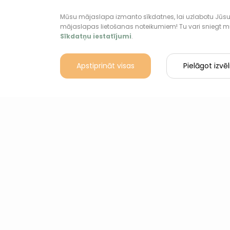
Mūsu mājaslapa izmanto sīkdatnes, lai uzlabotu Jūsu 
mājaslapas lietošanas noteikumiem! Tu vari sniegt mums 
Sīkdatņu iestatījumi
.
Apstiprināt visas
Pielāgot izvēl
Home
Find a j