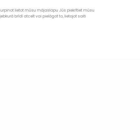
urpinot lietot mūsu mājaslapu Jūs piekrītiet mūsu
rā brīdī atcelt vai pielāgot to, lietojot saiti
Blog
 & Conditions
Legal Agreements & Complaints