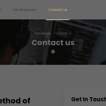
b
For employers
Contact us
Homepage
Contact us
Contact us
ethod of
Get In Touc