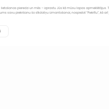
lietošanas pieredzi un mēs – izprastu Jūs kā mūsu lapas apmeklētājus. T
savu piekrišanu šo sīkdatņu izmantošanai, nospiežot “Piekrītu”, kā arī jebku
i
ob
For employers
About us
Contact us
Privacy Policy
Terms