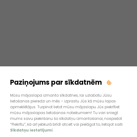
Paziņojums par sīkdatnēm
Mūsu mājaslapa izmanto sīkdatnes, lai uzlabotu Jūsu
lietošanas pieredzi un mēs – izprastu Jūs kā mūsu lapas
apmeklētājus. Turpinot lietot mūsu mājaslapu Jūs piekrītiet
mūsu mājaslapas lietošanas noteikumiem! Tu vari sniegt
mums savu piekrišanu šo sīkdatņu izmantošanai, nospiežot
“Piekrītu”, kā arī jebkurā brīdī atcelt vai pielāgot to, lietojot saiti
Sīkdatņu iestatījumi
.