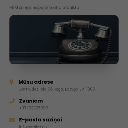
MIIM sniegs iespējami ātru atbalstu
Mūsu adrese
Ģertrūdes iela 66, Rīga, Latvija, LV-1009
Zvaniem
+371 23305999
E-pasta saziņai
info@miim.eu