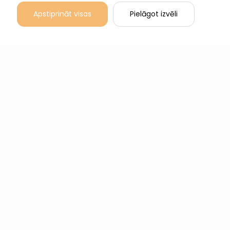
Apstiprināt visas
Pielāgot izvēli
Sākums
Meklēt darbu
Darba devējiem
Par mums
Kontakti
Blogs