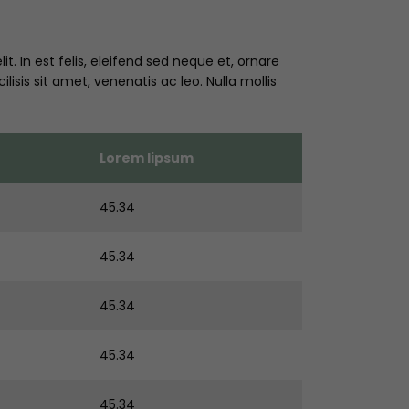
. In est felis, eleifend sed neque et, ornare
sis sit amet, venenatis ac leo. Nulla mollis
Lorem lipsum
45.34
45.34
45.34
45.34
45.34