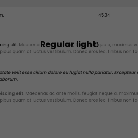
m.
45.34
Regular light:
ing elit
. Maecenas ac ante mollis, feugiat neque a, maximus velit
bus quam at luctus vestibulum. Donec eros leo, finibus non facili
ptate velit esse cillum dolore eu fugiat nulla pariatur. Excepteur
 laborum.
scing elit
. Maecenas ac ante mollis, feugiat neque a, maximus ve
bus quam at luctus vestibulum. Donec eros leo, finibus non facili