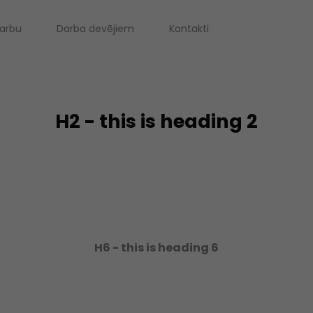
darbu
Darba devējiem
Kontakti
H2 - this is heading 2
H6 - this is heading 6