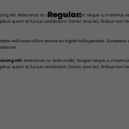
Regular:
ing elit
. Maecenas ac ante mollis, feugiat neque a, maximus velit
bus quam at luctus vestibulum. Donec eros leo, finibus non facili
ptate velit esse cillum dolore eu fugiat nulla pariatur. Excepteur
 laborum.
scing elit
. Maecenas ac ante mollis, feugiat neque a, maximus ve
bus quam at luctus vestibulum. Donec eros leo, finibus non facili