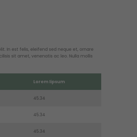
. In est felis, eleifend sed neque et, ornare
sis sit amet, venenatis ac leo. Nulla mollis
Lorem lipsum
45.34
45.34
45.34