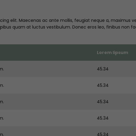
ing elit. Maecenas ac ante mollis, feugiat neque a, maximus velit
bus quam at luctus vestibulum. Donec eros leo, finibus non facili
Lorem lipsum
m.
45.34
m.
45.34
m.
45.34
m.
45.34
m.
45.34