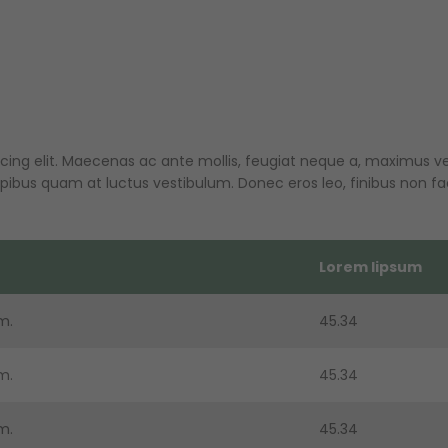
ing elit. Maecenas ac ante mollis, feugiat neque a, maximus velit
bus quam at luctus vestibulum. Donec eros leo, finibus non facili
Lorem lipsum
m.
45.34
m.
45.34
m.
45.34