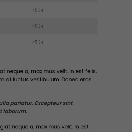
45.34
45.34
45.34
t neque a, maximus velit. In est felis,
m at luctus vestibulum. Donec eros
ulla pariatur. Excepteur sint
st laborum.
giat neque a, maximus velit. In est